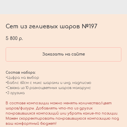
Сет из гелиевых шаров №197
5 800
р.
Заказать на сайте
Состав набора:
•Цифра на выбор
•Баблс 60см с микс шарами и инд. надписью
•Связка из 10 разноцветных шаров макарунс
•3 грузика
В составе композиции можно менять количество/цвет
шаров/фигуры. Добавлять что-то из других
понравившихся композиций или убрать какие-то позиции.
Можем скорректировать понравившуюся композицию под
ваш комфортный бюджет!