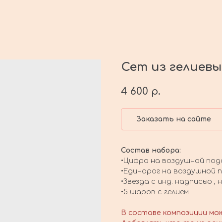
Сет из гелиев
4 600
р.
Заказать на сайте
Состав набора:
•Цифра на воздушной под
•Единорог на воздушной 
•Звезда с инд. надписью ,
•5 шаров с гелием
В составе композиции мо