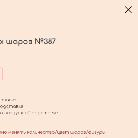
ых шаров №387
ставке
подставке
 на воздушной подставке
жно менять количество/цвет шаров/фигуры.