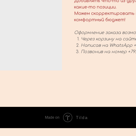
Добавлять что-то из дру
какие-то позиции.
Можем скорректировать 
комфортный бюджет!
Оформление заказа возмо
Через корзину на сайт
Написав на WhatsApp +
Позвонив на номер +79
Tilda
Made on