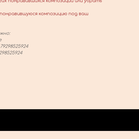
гих понравившихся композиций или убрать
понравившуюся композицию под ваш
жно:
е
79298525924
298525924