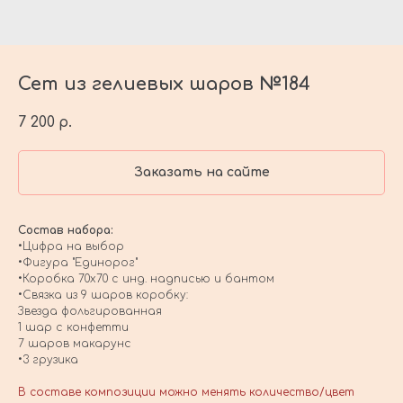
Сет из гелиевых шаров №184
7 200
р.
Заказать на сайте
Состав набора:
•Цифра на выбор
•Фигура "Единорог"
•Коробка 70х70 с инд. надписью и бантом
•Связка из 9 шаров коробку:
Звезда фольгированная
1 шар с конфетти
7 шаров макарунс
•3 грузика
В составе композиции можно менять количество/цвет