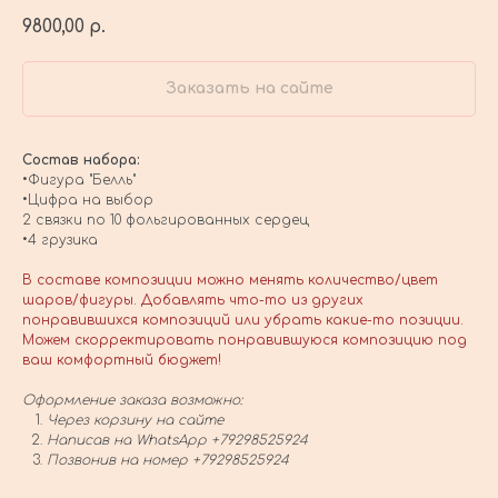
9800,00
р.
Заказать на сайте
Состав набора:
•Фигура "Белль"
•Цифра на выбор
2 связки по 10 фольгированных сердец
•4 грузика
В составе композиции можно менять количество/цвет
шаров/фигуры. Добавлять что-то из других
понравившихся композиций или убрать какие-то позиции.
Можем скорректировать понравившуюся композицию под
ваш комфортный бюджет!
Оформление заказа возможно:
Через корзину на сайте
Написав на WhatsApp +79298525924
Позвонив на номер +79298525924