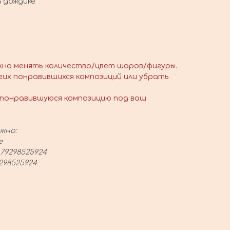
 дождике:
жно менять количество/цвет шаров/фигуры.
гих понравившихся композиций или убрать
понравившуюся композицию под ваш
жно:
е
79298525924
298525924