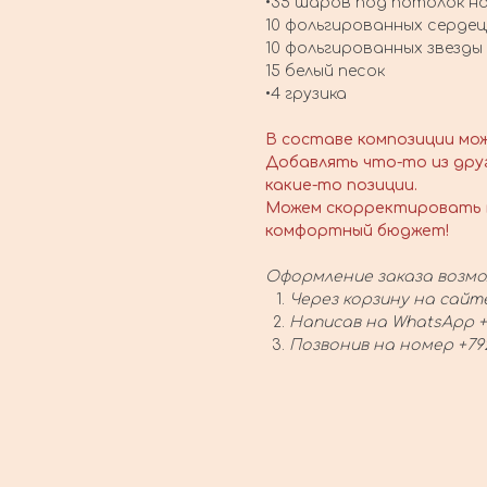
•35 шаров под потолок на
10 фольгированных сердец
10 фольгированных звезды
15 белый песок
•4 грузика
В составе композиции мо
Добавлять что-то из дру
какие-то позиции.
Можем скорректировать 
комфортный бюджет!
Оформление заказа возмо
Через корзину на сайт
Написав на WhatsApp +
Позвонив на номер +79