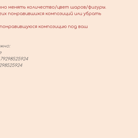
жно менять количество/цвет шаров/фигуры.
гих понравившихся композиций или убрать
понравившуюся композицию под ваш
жно:
е
79298525924
298525924