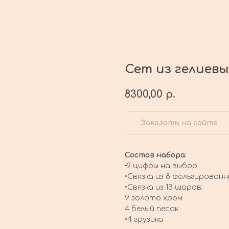
Сет из гелиев
8300,00
р.
Заказать на сайте
Состав набора:
•2 цифры на выбор
•Связка из 8 фольгирован
•Связка из 13 шаров:
9 золото хром
4 белый песок
•4 грузика