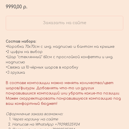
9990,00
р.
Заказать на сайте
Состав набора:
•Коробка 70х70см с инд. надписью и бантом на крышке
•2 цифры на выбор
•Шар "стеклянный" 60см с прослойкой конфетти и инд.
надписью
•Связка из 10 чёрных шаров в коробку
•3 грузика
В составе композиции можно менять количество/цвет
шаров/фигуры. Добавлять что-то из других
понравившихся композиций или убрать какие-то позиции.
Можем скорректировать понравившуюся композицию под
ваш комфортный бюджет!
Оформление заказа возможно:
Через корзину на сайте
Написав на WhatsApp +79298525924