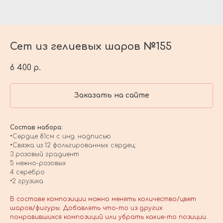
Сет из гелиевых шаров №155
6 400
р.
Заказать на сайте
Состав набора:
•Сердце 81см с инд. надписью
•Связка из 12 фольгированных сердец:
3 розовый градиент
5 нежно-розовых
4 серебро
•2 грузика
В составе композиции можно менять количество/цвет
шаров/фигуры. Добавлять что-то из других
понравившихся композиций или убрать какие-то позиции.