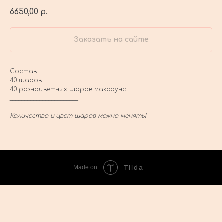
6650,00
р.
Заказать на сайте
Состав:
40 шаров:
40 разноцветных шаров макарунс
_______________________
Количество и цвет шаров можно менять!
Tilda
Made on