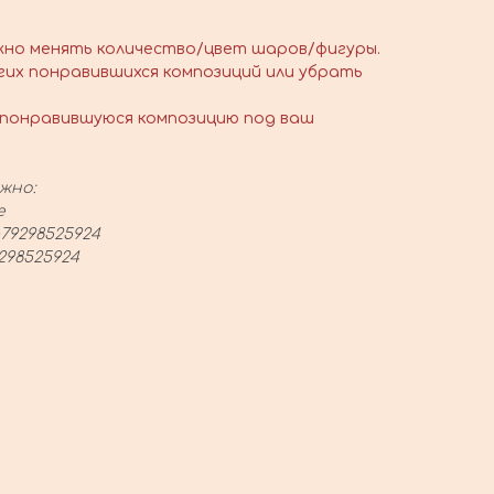
жно менять количество/цвет шаров/фигуры.
гих понравившихся композиций или убрать
понравившуюся композицию под ваш
жно:
е
79298525924
298525924