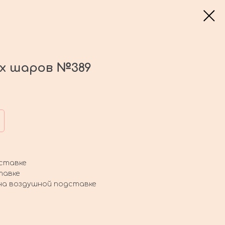
ых шаров №389
ставке
тавке
, на воздушной подставке