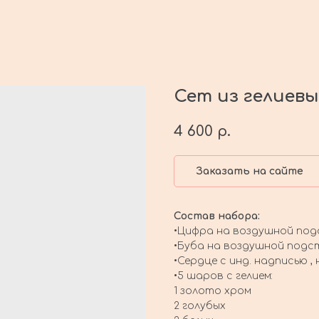
Сет из гелиев
4 600
р.
Заказать на сайте
Состав набора:
•Цифра на воздушной под
•Буба на воздушной подс
•Сердце с инд. надписью 
•5 шаров с гелием:
1 золото хром
2 голубых