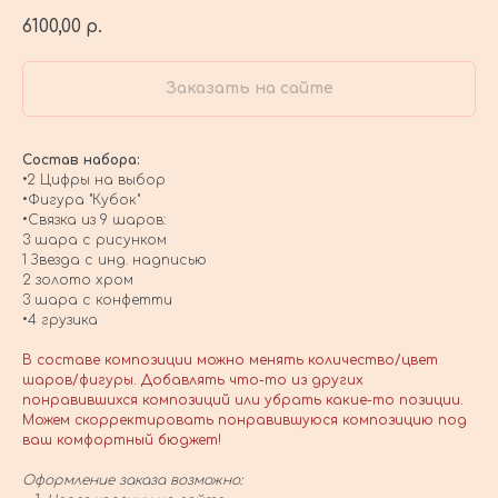
6100,00
р.
Заказать на сайте
Состав набора:
•2 Цифры на выбор
•Фигура "Кубок"
•Связка из 9 шаров:
3 шара с рисунком
1 Звезда с инд. надписью
2 золото хром
3 шара с конфетти
•4 грузика
В составе композиции можно менять количество/цвет
шаров/фигуры. Добавлять что-то из других
понравившихся композиций или убрать какие-то позиции.
Можем скорректировать понравившуюся композицию под
ваш комфортный бюджет!
Оформление заказа возможно: