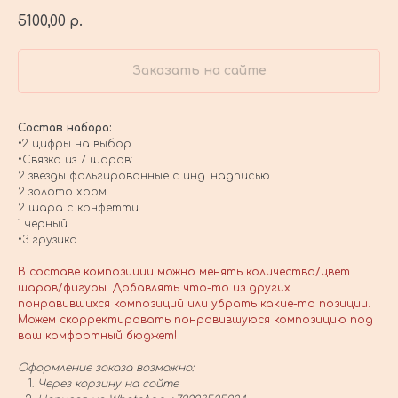
5100,00
р.
Заказать на сайте
Состав набора:
•2 цифры на выбор
•Связка из 7 шаров:
2 звезды фольгированные с инд. надписью
2 золото хром
2 шара с конфетти
1 чёрный
•3 грузика
В составе композиции можно менять количество/цвет
шаров/фигуры. Добавлять что-то из других
понравившихся композиций или убрать какие-то позиции.
Можем скорректировать понравившуюся композицию под
ваш комфортный бюджет!
Оформление заказа возможно:
Через корзину на сайте