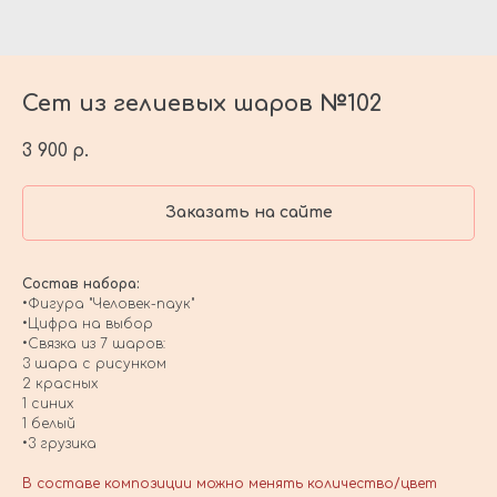
Сет из гелиевых шаров №102
3 900
р.
Заказать на сайте
Состав набора:
•Фигура "Человек-паук"
•Цифра на выбор
•Связка из 7 шаров:
3 шара с рисунком
2 красных
1 синих
1 белый
•3 грузика
В составе композиции можно менять количество/цвет