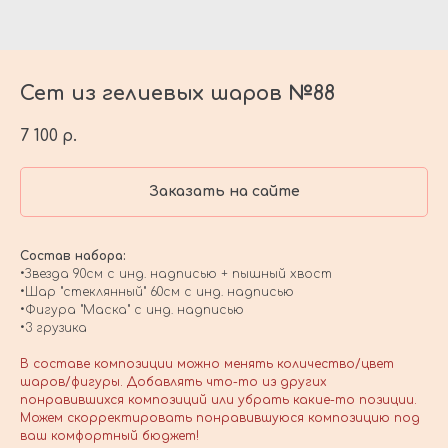
Сет из гелиевых шаров №88
7 100
р.
Заказать на сайте
Состав набора:
•Звезда 90см с инд. надписью + пышный хвост
•Шар "стеклянный" 60см с инд. надписью
•Фигура "Маска" с инд. надписью
•3 грузика
В составе композиции можно менять количество/цвет
шаров/фигуры. Добавлять что-то из других
понравившихся композиций или убрать какие-то позиции.
Можем скорректировать понравившуюся композицию под
ваш комфортный бюджет!