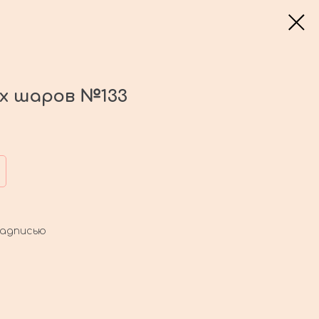
ых шаров №133
надписью