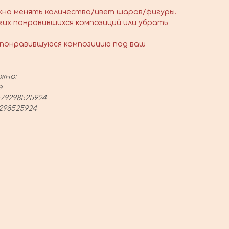
жно менять количество/цвет шаров/фигуры.
гих понравившихся композиций или убрать
понравившуюся композицию под ваш
жно:
е
79298525924
298525924