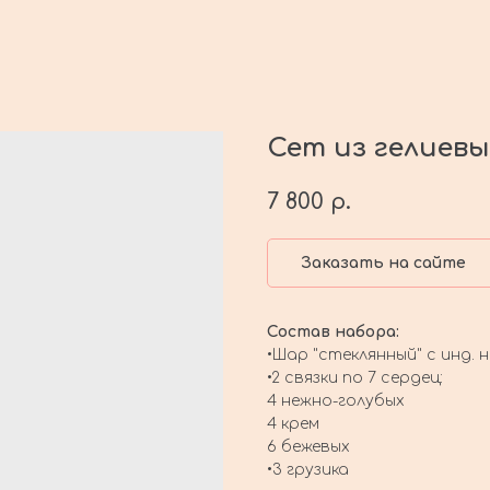
Сет из гелиев
7 800
р.
Заказать на сайте
Состав набора:
•Шар "стеклянный" с инд. 
•2 связки по 7 сердец:
4 нежно-голубых
4 крем
6 бежевых
•3 грузика