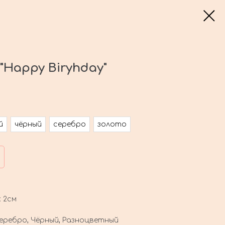
"Happy Biryhday"
й
чёрный
серебро
золото
х 2см
еребро, Чёрный, Разноцветный