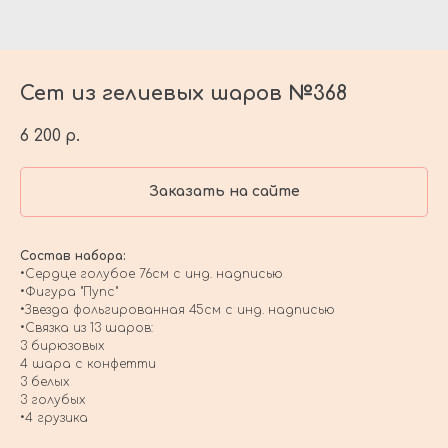
Сет из гелиевых шаров №368
6 200
р.
Заказать на сайте
Состав набора:
•Сердце голубое 76см с инд. надписью
•Фигура "Пупс"
•Звезда фольгированная 45см с инд. надписью
•Связка из 13 шаров:
3 бирюзовых
4 шара с конфетти
3 белых
3 голубых
•4 грузика